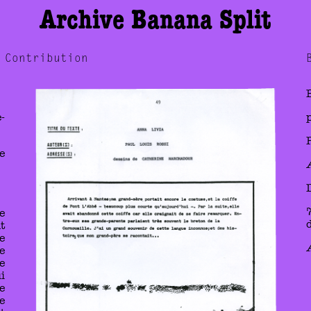
Archive Banana Split
Contribution
-
e
e
t
e
e
e
i
e
e