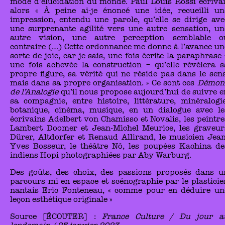
mode d’élucidation du monde. Paul Louis Rossi écrivai
alors « À peine ai-je énoncé une idée, recueilli un
impression, entendu une parole, qu’elle se dirige ave
une surprenante agilité vers une autre sensation, un
autre vision, une autre perception semblable o
contraire (…) Cette ordonnance me donne à l’avance un
sorte de joie, car je sais, une fois écrite la paraphrase 
une fois achevée la construction – qu’elle révélera s
propre figure, sa vérité qui ne réside pas dans le sens
mais dans sa propre organisation. » Ce sont ces
Démon
de l’Analogie
qu’il nous propose aujourd’hui de suivre e
sa compagnie, entre histoire, littérature, minéralogie
botanique, cinéma, musique, en un dialogue avec le
écrivains Adelbert von Chamisso et Novalis, les peintre
Lambert Doomer et Jean-Michel Meurice, les graveur
Dürer, Altdorfer et Renaud Allirand, le musicien Jean
Yves Bosseur, le théâtre Nô, les poupées Kachina de
indiens Hopi photographiées par Aby Warburg.
Des goûts, des choix, des passions proposés dans u
parcours mi en espace et scénographie par le plasticie
nantais Eric Fonteneau, « comme pour en déduire un
leçon esthétique originale »
Source [ÉCOUTER] :
France Culture / Du jour a