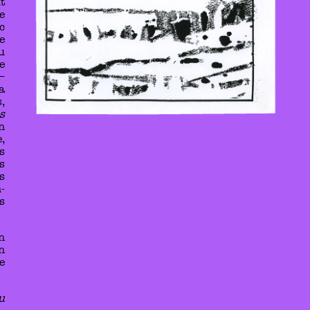
t
e
c
e
u
e
–
a
,
s
n
,
s
s
s
-
s
n
n
e
u