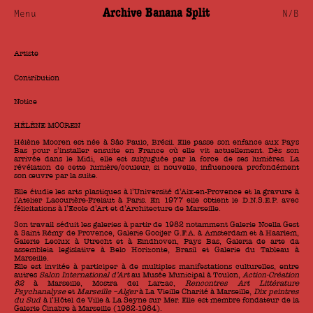
Archive Banana Split
Menu
N/B
Artiste
Contribution
Notice
HÉLÈNE MOOREN
Hélène Mooren est née à Sâo Paulo, Brésil. Elle passe son enfance aux Pays
Bas pour s’installer ensuite en France où elle vit actuellement. Dès son
arrivée dans le Midi, elle est subjuguée par la force de ses lumières. La
révélation de cette lumière/couleur, si nouvelle, influencera profondément
son œuvre par la suite.
Elle étudie les arts plastiques à l’Université d’Aix-en-Provence et la gravure à
l’Atelier Lacourière-Frelaut à Paris. En 1977 elle obtient le D.N.S.E.P. avec
félicitations à l’Ecole d’Art et d’Architecture de Marseille.
Son travail séduit les galeries à partir de 1982 notamment Galerie Noella Gest
à Saint Rémy de Provence, Galerie Gooijer G.F.A. à Amsterdam et à Haarlem,
Galerie Leolux à Utrecht et à Eindhoven, Pays Bas, Galeria de arte da
assembleia legislative à Belo Horizonte, Brasil et Galerie du Tableau à
Marseille.
Elle est invitée à participer à de multiples manifestations culturelles, entre
autres
Salon International d’Art
au Musée Municipal à Toulon,
Action-Création
82
à Marseille, Mostra del Larzac,
Rencontres Art Littérature
Psychanalyse
et
Marseille –Alger
à La Vieille Charité à Marseille,
Dix peintres
du Sud
à l’Hôtel de Ville à La Seyne sur Mer. Elle est membre fondateur de la
Galerie Cinabre à Marseille (1982-1984).