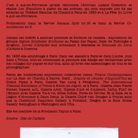
C’est à Aix-en-Provence qu’elle rencontre l’écrivain Liliane Giraudon et
réalise
Les Etendoirs
à partir de ses poèmes, qui sont exposés lors de ses
lectures au Théâtre National de Chaillot à Paris en 1983 et à La Fête du Livre
à Aix–en-Provence.
Publications dans la Revue
Banana Split
no.16 et dans la Revue
Co-
incidences
no.9.
Jamais cet intérêt à associer peinture et écriture ne cessera : expositions de
groupe
Signes Symboles Ecritures
au Palais des Papes, Salle de Théologie à
Avignon,
Livres d’Artistes
aux Arcenaulx à Marseille et
Biennale du Livre
d’Artiste
à Uzerche.
En 1988 elle emménage à Paris. Dans ses ateliers à Paris et dans L’Aube, puis
dans L’Yonne, tout en continuant la peinture elle élargit ses recherches avec
des collages sur papier et sur bois, ainsi qu’avec des assemblages de bois et de
photographies.
Parmi les nombreuses expositions collectives citons
Propos Contemporains
sur La Raie de Chardin
à Sauve, Gard ,
Grands et Jeunes d’Aujourd’hui
au
Grand Palais à Paris, Galerie Yan Lung à Périgueux,
The International
Triennal Exhibition of Prints
à Kochi au Japon, et à Paris : Galerie Jean Pierre
Harter, Galerie AJL, Galerie Arck, Galerie d’Art et d’Ailleurs, SAGA FIAC de
l’Edition avec Galerie Vis-à vis, Hôtel Sofitel, Porte de Sèvres. Et la Salle de la
Légion d’Honneur à Saint Denis, la Galerie Chloé van Dongen à Troyes ainsi
que la Chetwynd Stapylton Gallery à Portland, Oregon et la Blue Horse
Gallery Bellingham à Washington aux USA.
Elle est membre de la Fondation Taylor à Paris.
Source :
Site de l’artiste