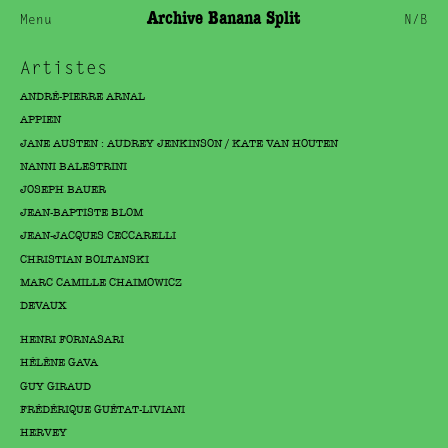
Archive Banana Split
Menu
N/B
Artistes
ANDRÉ-PIERRE ARNAL
APPIEN
JANE AUSTEN : AUDREY JENKINSON / KATE VAN HOUTEN
NANNI BALESTRINI
JOSEPH BAUER
JEAN-BAPTISTE BLOM
JEAN-JACQUES CECCARELLI
CHRISTIAN BOLTANSKI
MARC CAMILLE CHAIMOWICZ
DEVAUX
HENRI FORNASARI
HÉLÈNE GAVA
GUY GIRAUD
FRÉDÉRIQUE GUÉTAT-LIVIANI
HERVEY