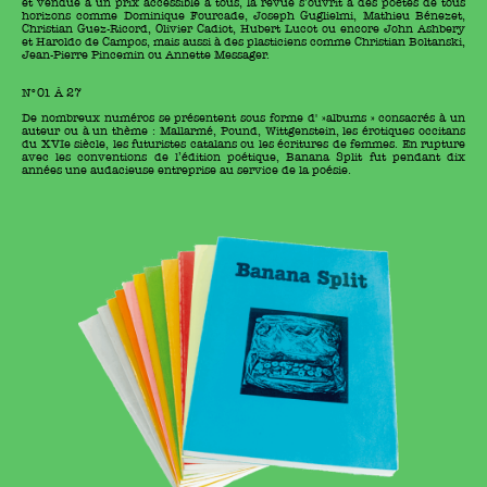
et vendue à un prix accessible à tous, la revue s’ouvrit à des poètes de tous
horizons comme Dominique Fourcade, Joseph Guglielmi, Mathieu Bénezet,
Christian Guez-Ricord, Olivier Cadiot, Hubert Lucot ou encore John Ashbery
et Haroldo de Campos, mais aussi à des plasticiens comme Christian Boltanski,
Jean-Pierre Pincemin ou Annette Messager.
N°01 À 27
De nombreux numéros se présentent sous forme d' »albums » consacrés à un
auteur ou à un thème : Mallarmé, Pound, Wittgenstein, les érotiques occitans
du XVIe siècle, les futuristes catalans ou les écritures de femmes. En rupture
avec les conventions de l’édition poétique, Banana Split fut pendant dix
années une audacieuse entreprise au service de la poésie.