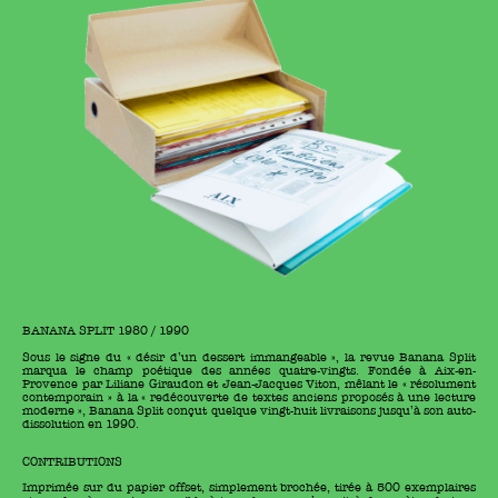
BANANA SPLIT 1980 / 1990
Sous le signe du « désir d’un dessert immangeable », la revue Banana Split
marqua le champ poétique des années quatre-vingts. Fondée à Aix-en-
Provence par Liliane Giraudon et Jean-Jacques Viton, mêlant le « résolument
contemporain » à la « redécouverte de textes anciens proposés à une lecture
moderne », Banana Split conçut quelque vingt-huit livraisons jusqu’à son auto-
dissolution en 1990.
CONTRIBUTIONS
Imprimée sur du papier offset, simplement brochée, tirée à 500 exemplaires