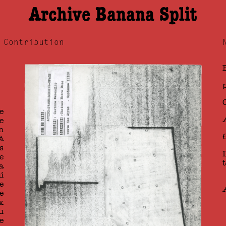
Archive Banana Split
Contribution
e
e
n
à
s
e
a
i
e
e
x
u
e