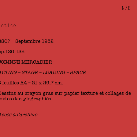
N/B
Notice
BS07 – Septembre 1982
pp.120-125
CORINNE MERCADIER
ACTING – STAGE – LOADING – SPACE
6 feuilles A4 – 21 x 29,7 cm.
Dessins au crayon gras sur papier texturé et collages de
textes dactylographiés.
Accès à l’archive