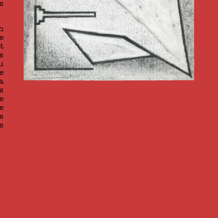
s
n
e
t
s
u
e
a
s
e
e
s
s