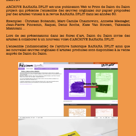
ARCHIVE BANANA SPLIT est une publication Web to Print de Salon du Salon
project qui présente l’ensemble des œuvres originales sur papier proposées
par des artistes visuels à la revue BANANA SPLIT dans les années 80.
Exemples : Christian Boltanski, Marc Camille Chaimowicz, Annette Messager,
Jean-Pierre Pincemin, Raquel, Denis Roche, Kate Van Houten, Takesada
Matsutani …
Lors de ses présentations dans les foires d’art, Salon du Salon invite des
artistes à collaborer à un nouveau volet d’ARCHIVE BANANA SPLIT.
L’ensemble [indissociable] de l’archive historique BANANA SPLIT ainsi que
les nouvelles œuvres originales d’artistes produites sont disponibles à la vente
auprès de Salon du Salon.