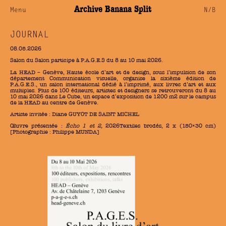
Archive Banana Split
Menu
N/B
JOURNAL
08.05.2026
Salon du Salon participe à P.A.G.E.S du 8 au 10 mai 2026.
La HEAD – Genève, Haute école d’art et de design, sous l’impulsion de son
département Communication visuelle, organise la sixième édition de
P.A.G.E.S., un salon international dédié à l’imprimé, aux livres d’art et aux
multiples. Plus de 100 éditeurs, artistes et designers se retrouveront du 8 au
10 mai 2026 dans Le Cube, un espace d’exposition de 1200 m2 sur le campus
de la HEAD au centre de Genève.
Artiste invitée : Diane GUYOT DE SAINT MICHEL
Œuvre présentée :
Écho 1 et 2,
2026Textiles brodés, 2 x (150×30 cm)
[Photographie : Philippe MUNDA]