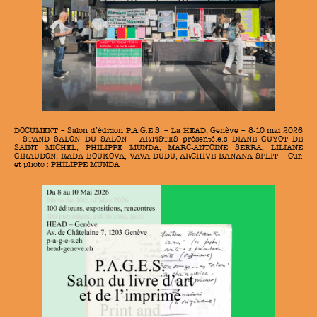
DOCUMENT – Salon d’édition P.A.G.E.S. – La HEAD, Genève – 8-10 mai 2026
– STAND SALON DU SALON – ARTISTES présenté.e.s DIANE GUYOT DE
SAINT MICHEL, PHILIPPE MUNDA, MARC-ANTOINE SERRA, LILIANE
GIRAUDON, RADA BOUKOVA, VAVA DUDU, ARCHIVE BANANA SPLIT – Cur.
et photo : PHILIPPE MUNDA