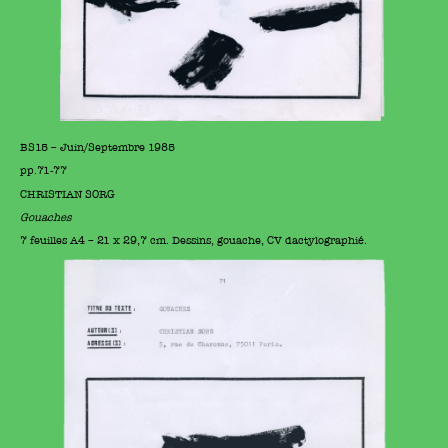
BS15 – Juin/Septembre 1985
pp.71-77
CHRISTIAN SORG
Gouaches
7 feuilles A4 – 21 x 29,7 cm. Dessins, gouache, CV dactylographié.