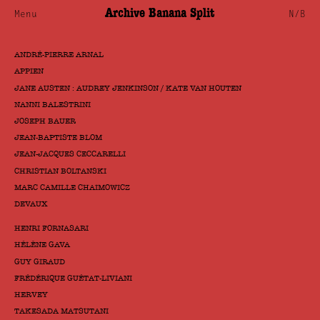
Archive Banana Split
Menu
N/B
ANDRÉ-PIERRE ARNAL
APPIEN
JANE AUSTEN : AUDREY JENKINSON / KATE VAN HOUTEN
NANNI BALESTRINI
JOSEPH BAUER
JEAN-BAPTISTE BLOM
JEAN-JACQUES CECCARELLI
CHRISTIAN BOLTANSKI
MARC CAMILLE CHAIMOWICZ
DEVAUX
HENRI FORNASARI
HÉLÈNE GAVA
GUY GIRAUD
FRÉDÉRIQUE GUÉTAT-LIVIANI
HERVEY
TAKESADA MATSUTANI