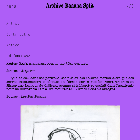
Archive Banana Split
Menu
N/B
Artist
Contribution
Notice
HÉLÈNE GAVA
Hélène GAVA is an artist born in the 20th century.
Source :
Artprice
« …Que ce soit dans ses portraits, ses nus ou ses natures mortes, alors que ces
genres indiqueraient le sérieux de l’étude sur le modèle, vient toujours se
glisser une humeur de drôlerie, comme si la liberté se coulait dans l’académie
pour lui donner de l’air et du mouvement. » Frédérique Valabrègue
Source :
Les Pas Perdus